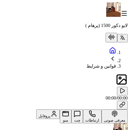
لایو دکور 1500 (پرهام )
قوانین و شرایط
00:00
/
00:00
پروفایل
معرفی صوتی
ارتباطات
چت
منو